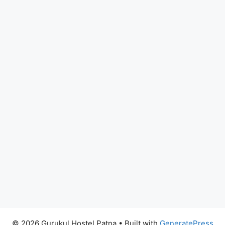
© 2026 Gurukul Hostel Patna
• Built with
GeneratePress